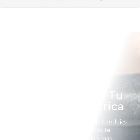
Encuentra Las
Mejores Bandejas
Portacables Para Tu
Instalación Eléctrica
Si alguno de nuestros sistemas de bandejas
portacables se ajusta a tu proyecto, te
ayudamos a seleccionar la opción más