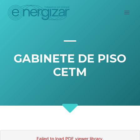
Saltar
al
contenido
GABINETE DE PISO
CETM
Failed to load PDF viewer library.