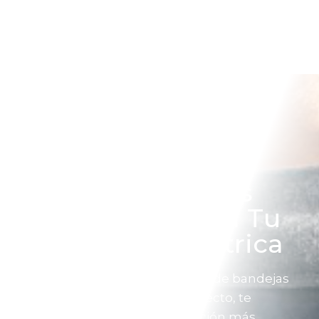
Encuentra Las
Mejores Bandejas
Portacables Para Tu
Instalación Eléctrica
Si alguno de nuestros sistemas de bandejas
portacables se ajusta a tu proyecto, te
ayudamos a seleccionar la opción más