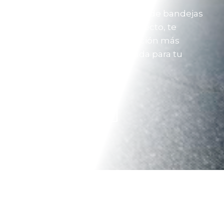
Si alguno de nuestros sistemas de bandejas
portacables se ajusta a tu proyecto, te
ayudamos a seleccionar la opción más
eficiente, resistente y adecuada para tu
infraestructura.
Solicitar Asesoría