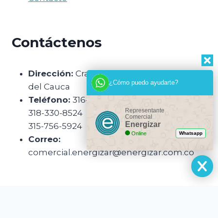
Contáctenos
Dirección:
Cra. 38 #15-135, Acopi, Cali, Valle
¿Cómo puedo ayudarte?
del Cauca
Teléfono:
316-290-3650
Representante
318-330-8524
Comercial
Energizar
315-756-5924
Online
Whatsapp
Correo:
comercial.energizar@energizar.com.co
English
(
Inglés
)
Español